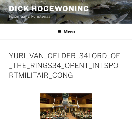
Skip
DICK HOGEWONING
to
Fotograaf & kunstenaar
content
Menu
YURI_VAN_GELDER_34LORD_OF
_THE_RINGS34_OPENT_INTSPO
RTMILITAIR_CONG